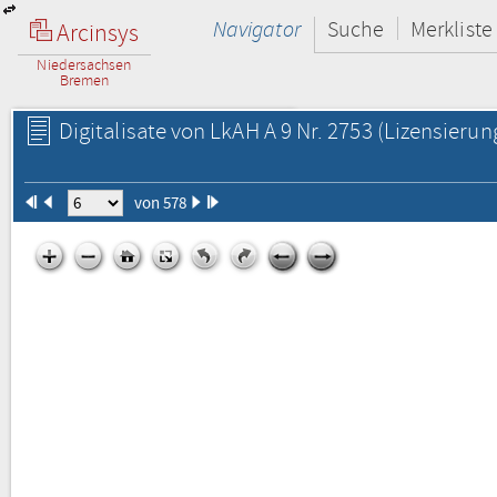
Navigator
Suche
Merkliste
Arcinsys
Niedersachsen
Bremen
Digitalisate von LkAH A 9 Nr. 2753
(Lizensierun
von 578