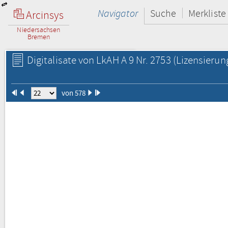
Navigator
Suche
Merkliste
Arcinsys
Niedersachsen
Bremen
Digitalisate von LkAH A 9 Nr. 2753
(Lizensierun
von 578