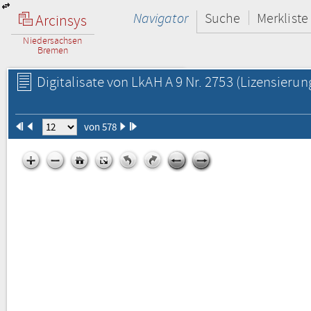
Navigator
Suche
Merkliste
Arcinsys
Niedersachsen
Bremen
Digitalisate von LkAH A 9 Nr. 2753
(Lizensierun
von 578