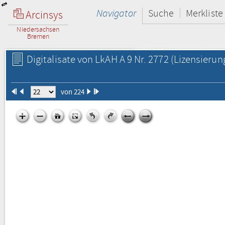
Navigator
Suche
Merkliste
Arcinsys
Niedersachsen
Bremen
Digitalisate von LkAH A 9 Nr. 2772
(Lizensierun
von 224