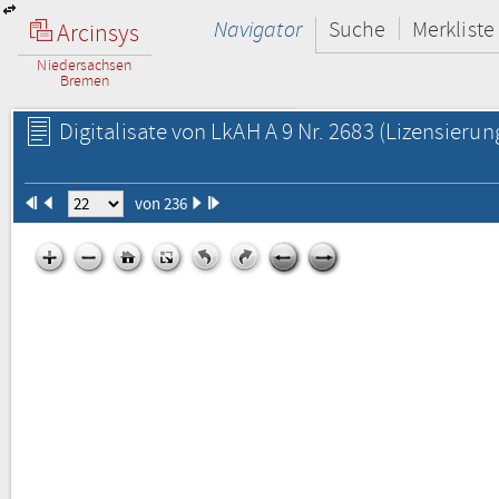
Navigator
Suche
Merkliste
Arcinsys
Niedersachsen
Bremen
Digitalisate von LkAH A 9 Nr. 2683
(Lizensierun
von 236