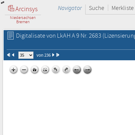
Navigator
Suche
Merkliste
Arcinsys
Niedersachsen
Bremen
Digitalisate von LkAH A 9 Nr. 2683
(Lizensierun
von 236