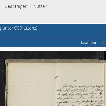
Beantragen
Nutzen
g unter CC0-Lizenz)
Lesehilfen
In