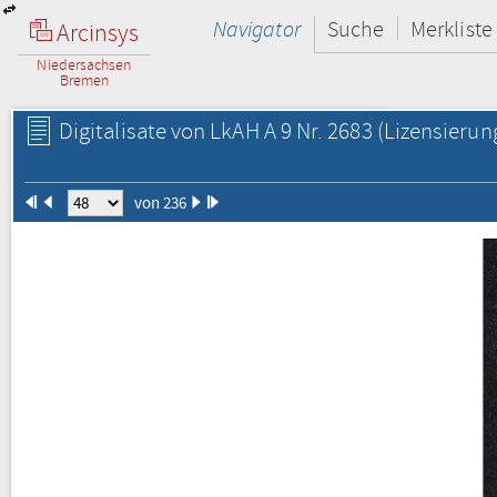
Navigator
Suche
Merkliste
Arcinsys
Niedersachsen
Bremen
Digitalisate von LkAH A 9 Nr. 2683
(Lizensierun
von 236