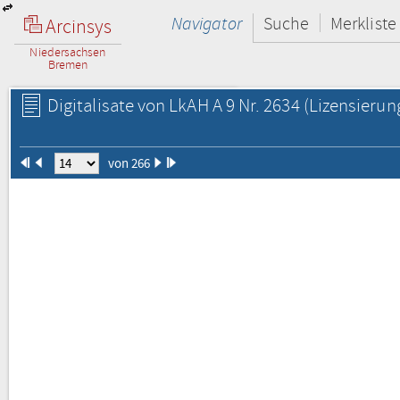
Navigator
Suche
Merkliste
Arcinsys
Niedersachsen
Bremen
Digitalisate von LkAH A 9 Nr. 2634
(Lizensierun
von 266