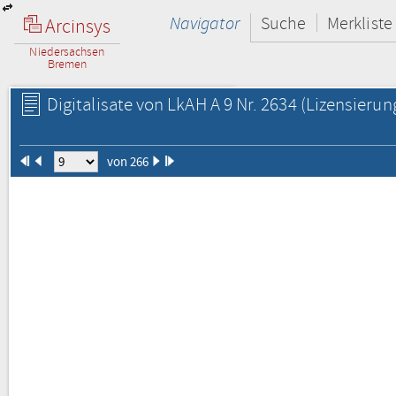
Navigator
Suche
Merkliste
Arcinsys
Niedersachsen
Bremen
Digitalisate von LkAH A 9 Nr. 2634
(Lizensierun
von 266