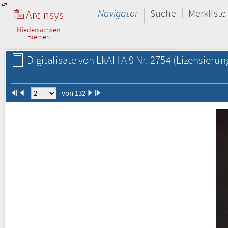
Navigator
Suche
Merkliste
Arcinsys
Niedersachsen
Bremen
Digitalisate von LkAH A 9 Nr. 2754
(Lizensierun
von 132