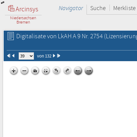
Navigator
Suche
Merkliste
Arcinsys
Niedersachsen
Bremen
Digitalisate von LkAH A 9 Nr. 2754
(Lizensierun
von 132