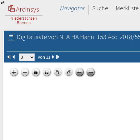
Navigator
Suche
Merkliste
Arcinsys
Niedersachsen
Bremen
Digitalisate von NLA HA Hann. 153 Acc. 2018/55
von 11