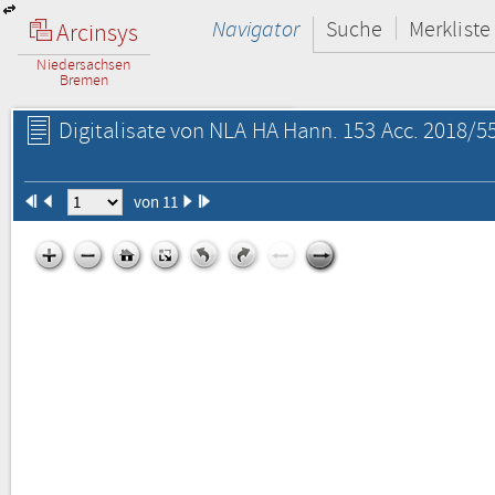
Navigator
Suche
Merkliste
Arcinsys
Niedersachsen
Bremen
Digitalisate von NLA HA Hann. 153 Acc. 2018/55
von 11