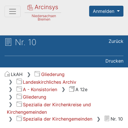
Arcinsys
Anmelden
Niedersachsen
Bremen
Nr. 10
Zurück
Drucken
LkAH
Gliederung
Landeskirchliches Archiv
A - Konsistorien
A 12e
Gliederung
Spezialia der Kirchenkreise und
Kirchengemeinden
Spezialia der Kirchengemeinden
Nr. 10