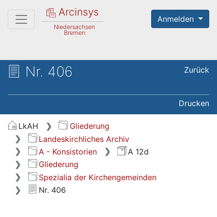
Arcinsys
Anmelden
Niedersachsen
Bremen
Nr. 406
Zurück
Drucken
LkAH
Gliederung
Landeskirchliches Archiv
A - Konsistorien
A 12d
Gliederung
Spezialia der Kirchengemeinden
Nr. 406