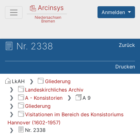
Arcinsys
Anmelden
Niedersachsen
Bremen
Nr. 2338
Zurück
Drucken
LkAH
Gliederung
Landeskirchliches Archiv
A - Konsistorien
A 9
Gliederung
Visitationen im Bereich des Konsistoriums
Hannover (1602-1957)
Nr. 2338