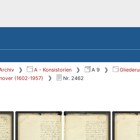
Archiv
A - Konsistorien
A 9
Glieder
nnover (1602-1957)
Nr. 2462