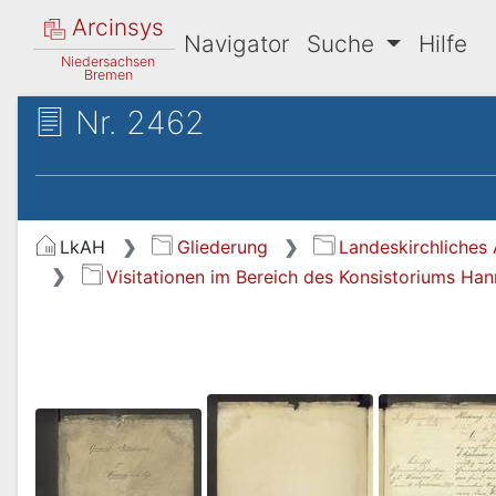
Arcinsys
Navigator
Suche
Hilfe
Niedersachsen
Bremen
Nr. 2462
LkAH
Gliederung
Landeskirchliches 
Visitationen im Bereich des Konsistoriums Ha