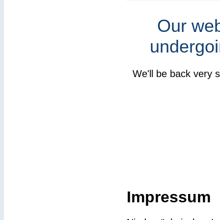
Our webs
undergoi
We'll be back very 
Impressum