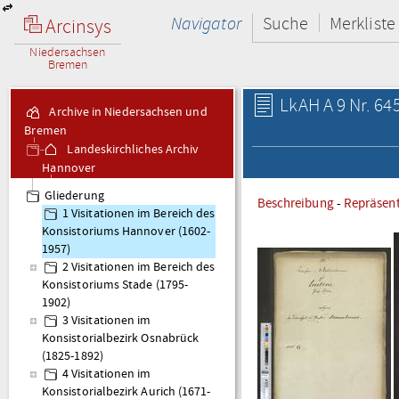
Navigator
Suche
Merkliste
Arcinsys
Niedersachsen
Bremen
LkAH A 9 Nr. 64
Archive in Niedersachsen und
Bremen
Landeskirchliches Archiv
Hannover
A 9 Visitationsakten
Gliederung
Beschreibung
-
Repräsen
1 Visitationen im Bereich des
Konsistoriums Hannover (1602-
1957)
2 Visitationen im Bereich des
Konsistoriums Stade (1795-
1902)
3 Visitationen im
Konsistorialbezirk Osnabrück
(1825-1892)
4 Visitationen im
Konsistorialbezirk Aurich (1671-