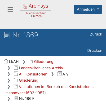
Arcinsys
Anmelden
Niedersachsen
Bremen
Nr. 1869
Zurück
Drucken
LkAH
Gliederung
Landeskirchliches Archiv
A - Konsistorien
A 9
Gliederung
Visitationen im Bereich des Konsistoriums
Hannover (1602-1957)
Nr. 1869