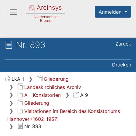
Arcinsys
Anmelden
Niedersachsen
Bremen
Nr. 893
Zurück
Drucken
LkAH
Gliederung
Landeskirchliches Archiv
A - Konsistorien
A 9
Gliederung
Visitationen im Bereich des Konsistoriums
Hannover (1602-1957)
Nr. 893