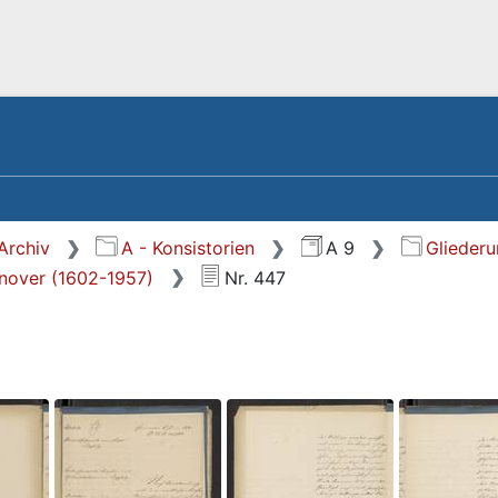
Archiv
A - Konsistorien
A 9
Glieder
nnover (1602-1957)
Nr. 447