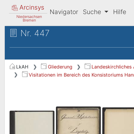
Arcinsys
Navigator
Suche
Hilfe
Niedersachsen
Bremen
Nr. 447
LkAH
Gliederung
Landeskirchliches 
Visitationen im Bereich des Konsistoriums Ha