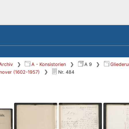
Archiv
A - Konsistorien
A 9
Glieder
nnover (1602-1957)
Nr. 484