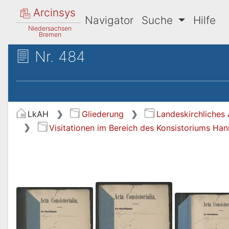
Arcinsys
Navigator
Suche
Hilfe
Niedersachsen
Bremen
Nr. 484
LkAH
Gliederung
Landeskirchliches 
Visitationen im Bereich des Konsistoriums Ha