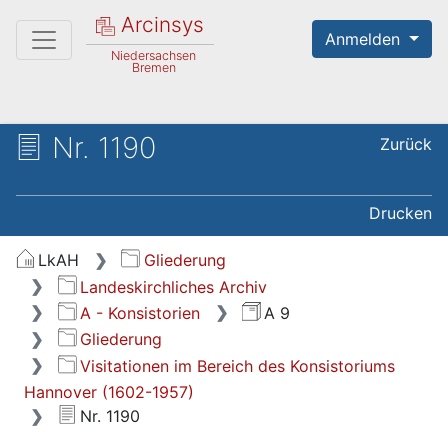
Arcinsys
Anmelden
Niedersachsen
Bremen
Nr. 1190
Zurück
Drucken
LkAH
Gliederung
Landeskirchliches Archiv
A - Konsistorien
A 9
Gliederung
Visitationen im Bereich des Konsistoriums
Hannover (1602-1957)
Nr. 1190