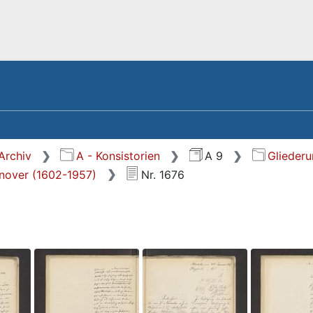
Archiv
A - Konsistorien
A 9
Glieder
nnover (1602-1957)
Nr. 1676