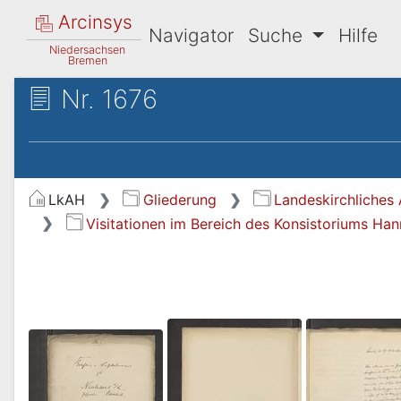
Arcinsys
Navigator
Suche
Hilfe
Niedersachsen
Bremen
Nr. 1676
LkAH
Gliederung
Landeskirchliches 
Visitationen im Bereich des Konsistoriums Ha