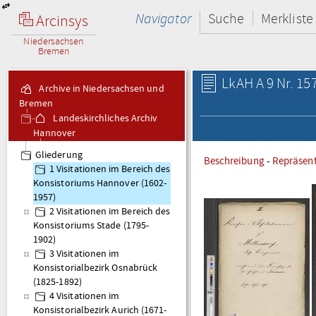
Navigator
Suche
Merkliste
Arcinsys
Niedersachsen
Bremen
LkAH A 9 Nr. 15
Archive in Niedersachsen und
Bremen
Landeskirchliches Archiv
Hannover
A 9 Visitationsakten
Gliederung
Beschreibung
-
Repräsen
1 Visitationen im Bereich des
Konsistoriums Hannover (1602-
1957)
2 Visitationen im Bereich des
Konsistoriums Stade (1795-
1902)
3 Visitationen im
Konsistorialbezirk Osnabrück
(1825-1892)
4 Visitationen im
Konsistorialbezirk Aurich (1671-