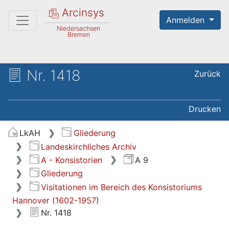
Arcinsys
Anmelden
Niedersachsen
Bremen
Nr. 1418
Zurück
Drucken
LkAH
Gliederung
Landeskirchliches Archiv
A - Konsistorien
A 9
Gliederung
Visitationen im Bereich des Konsistoriums
Hannover (1602-1957)
Nr. 1418