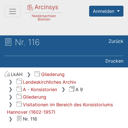
Arcinsys
Anmelden
Niedersachsen
Bremen
Nr. 116
Zurück
Drucken
LkAH
Gliederung
Landeskirchliches Archiv
A - Konsistorien
A 9
Gliederung
Visitationen im Bereich des Konsistoriums
Hannover (1602-1957)
Nr. 116