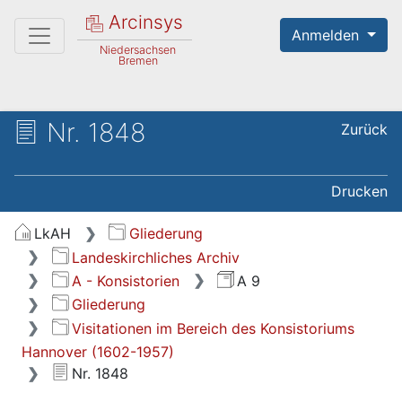
Arcinsys
Anmelden
Niedersachsen
Bremen
Nr. 1848
Zurück
Drucken
LkAH
Gliederung
Landeskirchliches Archiv
A - Konsistorien
A 9
Gliederung
Visitationen im Bereich des Konsistoriums
Hannover (1602-1957)
Nr. 1848