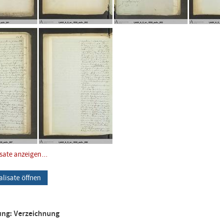
isate anzeigen...
alisate öffnen
ung: Verzeichnung