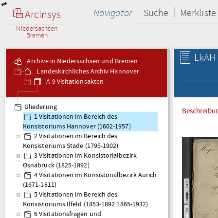
Navigator
Suche
Merkliste
Arcinsys
Niedersachsen
Bremen
LkAH 
Archive in Niedersachsen und Bremen
Landeskirchliches Archiv Hannover
A 9 Visitationsakten
Gliederung
Beschreibu
1 Visitationen im Bereich des
Konsistoriums Hannover (1602-1957)
2 Visitationen im Bereich des
Konsistoriums Stade (1795-1902)
3 Visitationen im Konsistorialbezirk
Osnabrück (1825-1892)
4 Visitationen im Konsistorialbezirk Aurich
(1671-1811)
5 Visitationen im Bereich des
Konsistoriums Ilfeld (1853-1892.1865-1932)
6 Visitationsfragen und