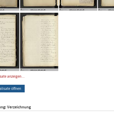
isate anzeigen...
alisate öffnen
ung: Verzeichnung