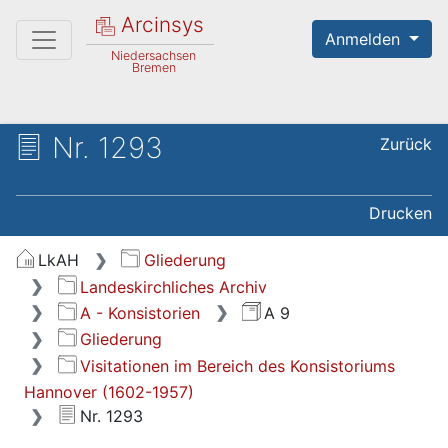
Arcinsys
Anmelden
Niedersachsen
Bremen
Nr. 1293
Zurück
Drucken
LkAH
Gliederung
Landeskirchliches Archiv
A - Konsistorien
A 9
Gliederung
Visitationen im Bereich des Konsistoriums
Hannover (1602-1957)
Nr. 1293