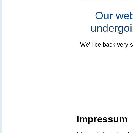
Our webs
undergoi
We'll be back very 
Impressum