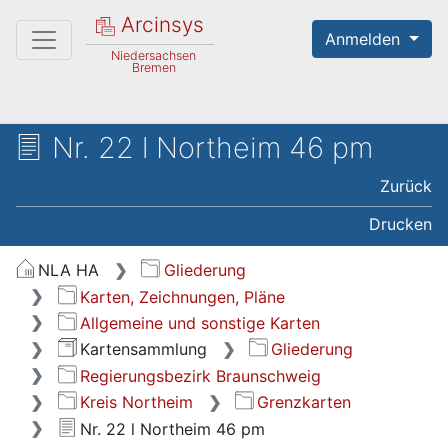
Arcinsys
Anmelden
Niedersachsen
Bremen
Nr. 22 l Northeim 46 pm
Zurück
Drucken
NLA HA
Gliederung
Karten, Zeichnungen, Pläne
Allgemeine und sonstige Karten
Kartensammlung
Gliederung
Regierungsbezirk Braunschweig
Kreis Northeim
Grenzkarten
Nr. 22 l Northeim 46 pm