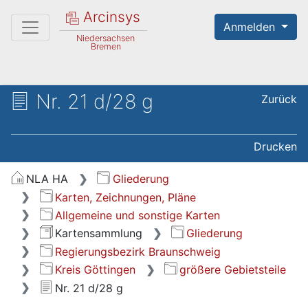
Arcinsys
Anmelden
Niedersachsen
Bremen
Nr. 21 d/28 g
Zurück
Drucken
NLA HA
Gliederung
Karten, Zeichnungen, Pläne
Allgemeine und sonstige Karten
Kartensammlung
Gliederung
Regierungsbezirk Braunschweig
Kreis Göttingen
größere Gebietsteile
Nr. 21 d/28 g