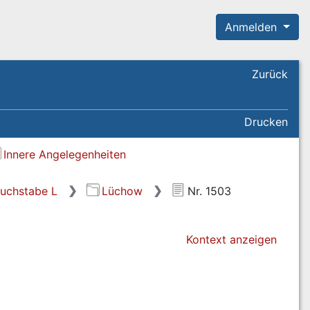
Anmelden
Zurück
Drucken
Innere Angelegenheiten
uchstabe L
Lüchow
Nr. 1503
Kontext anzeigen