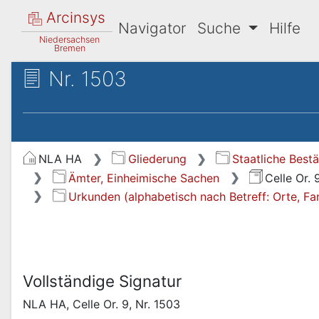
Arcinsys
Navigator
Suche
Hilfe
Niedersachsen
Bremen
Nr. 1503
NLA HA
Gliederung
Staatliche Best
Ämter, Einheimische Sachen
Celle Or. 
Urkunden (alphabetisch nach Betreff: Orte, Fami
Vollständige Signatur
NLA HA, Celle Or. 9, Nr. 1503