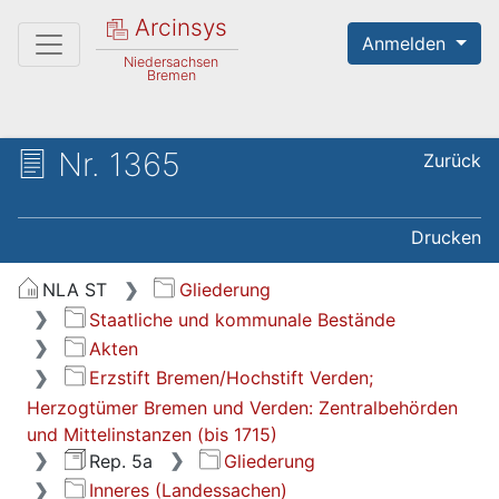
Arcinsys
Anmelden
Niedersachsen
Bremen
Nr. 1365
Zurück
Drucken
NLA ST
Gliederung
Staatliche und kommunale Bestände
Akten
Erzstift Bremen/Hochstift Verden;
Herzogtümer Bremen und Verden: Zentralbehörden
und Mittelinstanzen (bis 1715)
Rep. 5a
Gliederung
Inneres (Landessachen)