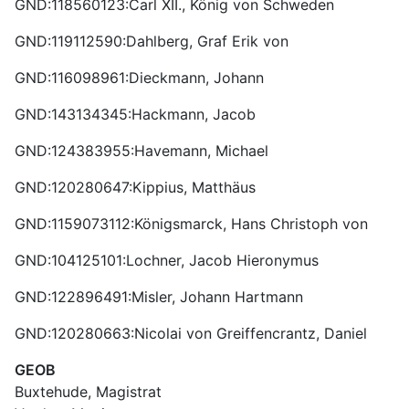
GND:118560123:Carl XII., König von Schweden
GND:119112590:Dahlberg, Graf Erik von
GND:116098961:Dieckmann, Johann
GND:143134345:Hackmann, Jacob
GND:124383955:Havemann, Michael
GND:120280647:Kippius, Matthäus
GND:1159073112:Königsmarck, Hans Christoph von
GND:104125101:Lochner, Jacob Hieronymus
GND:122896491:Misler, Johann Hartmann
GND:120280663:Nicolai von Greiffencrantz, Daniel
GEOB
Buxtehude, Magistrat