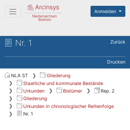
Arcinsys
Anmelden
Niedersachsen
Bremen
Nr. 1
Zurück
Drucken
NLA ST
Gliederung
Staatliche und kommunale Bestände
Urkunden
Bistümer
Rep. 2
Gliederung
Urkunden in chronologischer Reihenfolge
Nr. 1