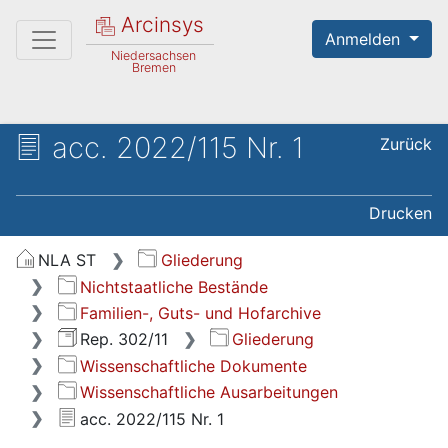
Arcinsys
Anmelden
Niedersachsen
Bremen
acc. 2022/115 Nr. 1
Zurück
Drucken
NLA ST
Gliederung
Nichtstaatliche Bestände
Familien-, Guts- und Hofarchive
Rep. 302/11
Gliederung
Wissenschaftliche Dokumente
Wissenschaftliche Ausarbeitungen
acc. 2022/115 Nr. 1