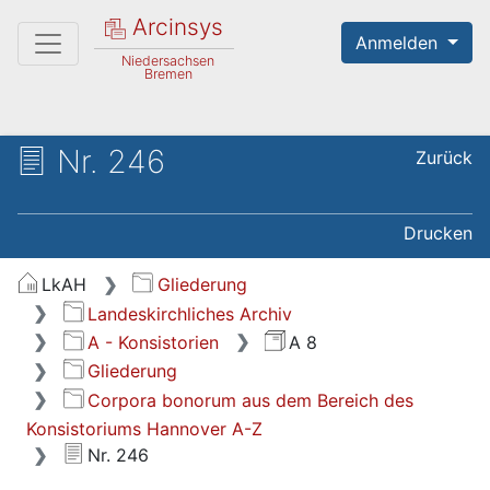
Arcinsys
Anmelden
Niedersachsen
Bremen
Nr. 246
Zurück
Drucken
LkAH
Gliederung
Landeskirchliches Archiv
A - Konsistorien
A 8
Gliederung
Corpora bonorum aus dem Bereich des
Konsistoriums Hannover A-Z
Nr. 246