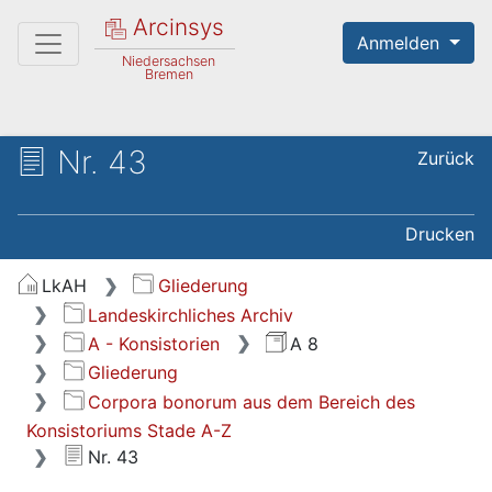
Arcinsys
Anmelden
Niedersachsen
Bremen
Nr. 43
Zurück
Drucken
LkAH
Gliederung
Landeskirchliches Archiv
A - Konsistorien
A 8
Gliederung
Corpora bonorum aus dem Bereich des
Konsistoriums Stade A-Z
Nr. 43