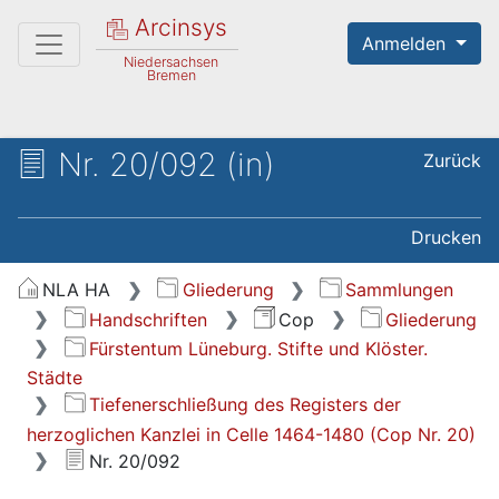
Arcinsys
Anmelden
Niedersachsen
Bremen
Nr. 20/092 (in)
Zurück
Drucken
NLA HA
Gliederung
Sammlungen
Handschriften
Cop
Gliederung
Fürstentum Lüneburg. Stifte und Klöster.
Städte
Tiefenerschließung des Registers der
herzoglichen Kanzlei in Celle 1464-1480 (Cop Nr. 20)
Nr. 20/092