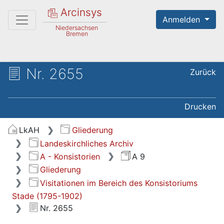
Arcinsys
Anmelden
Niedersachsen
Bremen
Nr. 2655
Zurück
Drucken
LkAH
Gliederung
Landeskirchliches Archiv
A - Konsistorien
A 9
Gliederung
Visitationen im Bereich des Konsistoriums
Stade (1795-1902)
Nr. 2655