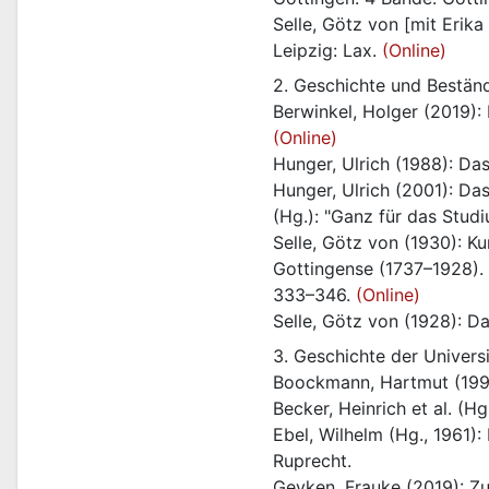
Selle, Götz von [mit Erik
Leipzig: Lax. 
(Online)
2. Geschichte und Beständ
(Online)
Hunger, Ulrich (1988): Da
Hunger, Ulrich (2001): Das
(Hg.): "Ganz für das Stud
Selle, Götz von (1930): K
Gottingense (1737–1928). 
333–346. 
(Online)
Selle, Götz von (1928): Da
3. Geschichte der Universit
Boockmann, Hartmut (1997
Becker, Heinrich et al. (H
Ebel, Wilhelm (Hg., 1961)
Ruprecht.
Geyken, Frauke (2019): Zu