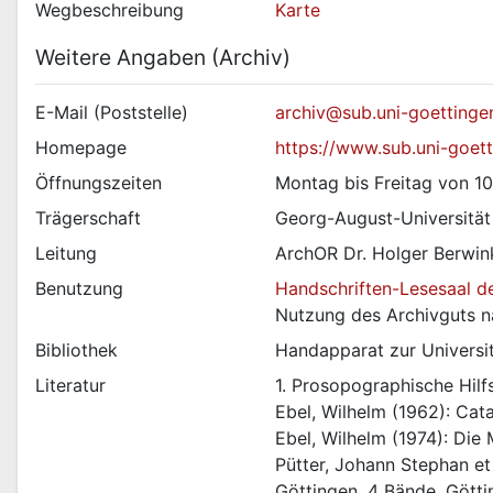
Wegbeschreibung
Karte
Weitere Angaben (Archiv)
E-Mail (Poststelle)
archiv@sub.uni-goettinge
Homepage
https://www.sub.uni-goet
Öffnungszeiten
Montag bis Freitag von 10
Trägerschaft
Georg-August-Universität 
Leitung
ArchOR Dr. Holger Berwin
Benutzung
Handschriften-Lesesaal de
Nutzung des Archivguts n
Bibliothek
Handapparat zur Universi
Literatur
1. Prosopographische Hilfs
Ebel, Wilhelm (1962): Ca
Ebel, Wilhelm (1974): Die
Pütter, Johann Stephan et
Göttingen. 4 Bände. Gött