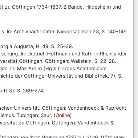
tät zu Göttingen 1734–1837. 2 Bände. Hildesheim und 
Berwinkel, Holger (2019): Das Universitätsarchiv Göttingen. Neustart im Traditionshaus. In: Archivnachrichten Niedersachsen 23, S. 140–146. 
eorgia Augusta, H. 49, S. 25–39.
rschung. In: Dietrich Hoffmann und Kathrin Rheinländer 
rsität Göttingen. Göttingen: Wallstein, S. 22–28.
ngen. In: Max Arnim (Hg.): Corpus Academicum 
te der Göttinger Universität und Bibliothek, 7), S. 
rift 37, S. 269–274.
chen Universität. Göttingen: Vandenhoeck & Ruprecht.
lismus. Tubingen: Saur. 
(Online)
iversität zu Göttingen. Göttingen: Vandenhoeck & 
ttingen von ihrer Gründung 1737 bis 2019. Göttingen: 