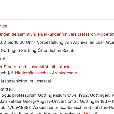
n.de
tingen.de/sammlungen/erkunden/universitaetsarchiv-goetti
.00 bis 18.00 Uhr ( Vorbestellung von Archivalien über Arci
Göttingen Stiftung Öffentlichen Rechts
kel
r Staats- und Universitätsbibliothek
.
ach § 5 
Niedersächsisches Archivgesetz
tätsgeschichte im Lesesaal
mittel:
talogus professorum Gottingensium 1734–1962. Göttingen: 
 Matrikel der Georg-August-Universität zu Göttingen 1837–1
 al. (1765–1838): Versuch einer academischen Gelehrten-Ge
ingen: Vandenhoek und Hannover: Helwing. 
(Online)