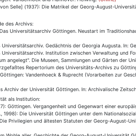
a von Selle] (1937): Die Matrikel der Georg-August-Universi
e des Archivs:
s Universitätsarchiv. Gedächtnis der Georgia Augusta. In: G
 Universitätsarchiv. Institution zwischen Verwaltung und Fo
ium angelegt". Die Museen, Sammlungen und Gärten der Unive
urzgefaßtes Repertorium des Universitäts-Archivs zu Götti
Göttingen: Vandenhoeck & Ruprecht (Vorarbeiten zur Geschich
s Archiv der Universität Göttingen. In: Archivalische Zeitsch
ät als Institution:
): Göttingen. Vergangenheit und Gegenwart einer europäis
g., 1998): Die Universität Göttingen unter dem Nationalsozia
: Die Privilegien und ältesten Statuten der Georg-August-Un
m Wohle aller. Geschichte der Georg-August-Universität Gö