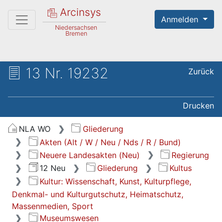
Arcinsys
Anmelden
Niedersachsen
Bremen
13 Nr. 19232
Zurück
Drucken
NLA WO
Gliederung
Akten (Alt / W / Neu / Nds / R / Bund)
Neuere Landesakten (Neu)
Regierung
12 Neu
Gliederung
Kultus
Kultur: Wissenschaft, Kunst, Kulturpflege,
Denkmal- und Kulturgutschutz, Heimatschutz,
Massenmedien, Sport
Museumswesen