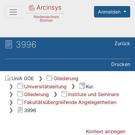
Arcinsys
Anmelden
Niedersachsen
Bremen
3996
Zurück
Drucken
UniA GOE
Gliederung
Universitätsleitung
Kur.
Gliederung
Institute und Seminare
Fakultätsübergreifende Angelegenheiten
3996
Kontext anzeigen