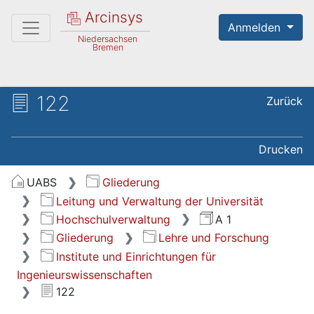
Arcinsys
Anmelden
Niedersachsen
Bremen
122
Zurück
Drucken
UABS
Gliederung
Leitung und Verwaltung der Universität
Hochschulverwaltung
A 1
Gliederung
Lehre und Forschung
Institute und Einrichtungen für
Ingenieurswissenschaften
122