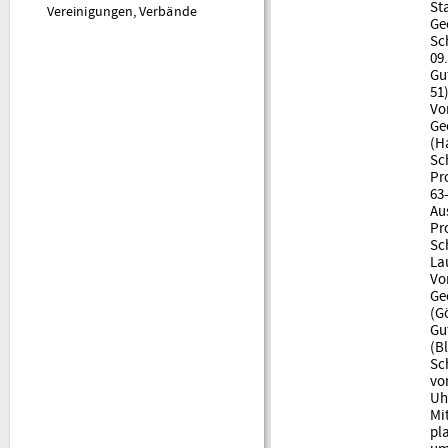
St
Vereinigungen, Verbände
Ge
Sc
09
Gu
51
Vo
Ge
(H
Sc
Pr
63
Au
Pr
Sc
La
Vo
Ge
(Gö
Gu
(B
Sc
vo
Uhd
Mi
pl