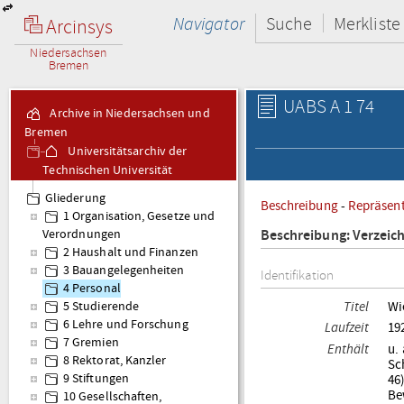
Navigator
Suche
Merkliste
Arcinsys
Niedersachsen
Bremen
UABS A 1 74
Archive in Niedersachsen und
Bremen
Universitätsarchiv der
Technischen Universität
Braunschweig
Gliederung
Beschreibung
-
Repräsen
A 1 Akten der
1 Organisation, Gesetze und
Hochschulverwaltung
Beschreibung: Verzeic
Verordnungen
2 Haushalt und Finanzen
3 Bauangelegenheiten
Identifikation
4 Personal
Titel
Wi
5 Studierende
6 Lehre und Forschung
Laufzeit
19
7 Gremien
Enthält
u. 
8 Rektorat, Kanzler
Sc
46
9 Stiftungen
Bew
10 Gesellschaften,