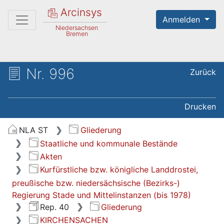
Arcinsys
Anmelden
Niedersachsen
Bremen
Nr. 996
Zurück
Drucken
NLA ST
Gliederung
Staatliche und kommunale Bestände
Akten
Kurfürstliche bzw. königliche Landdrostei,
preußische bzw. niedersächsische (Bezirks-)
Regierung Stade und Mittelinstanzen (bis 1978)
Rep. 40
Gliederung
KIRCHENSACHEN