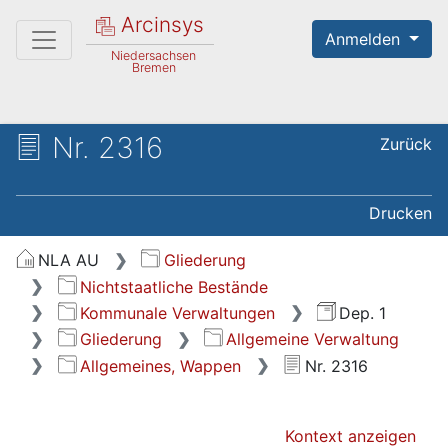
Arcinsys
Anmelden
Niedersachsen
Bremen
Nr. 2316
Zurück
Drucken
NLA AU
Gliederung
Nichtstaatliche Bestände
Kommunale Verwaltungen
Dep. 1
Gliederung
Allgemeine Verwaltung
Allgemeines, Wappen
Nr. 2316
Kontext anzeigen